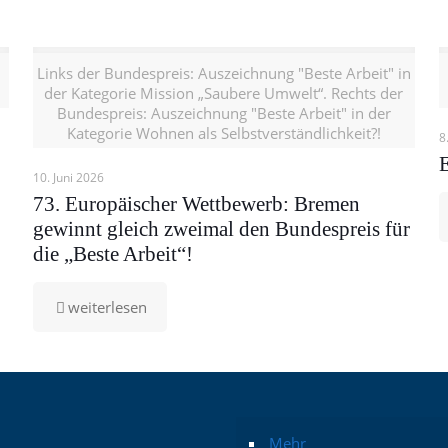
Links der Bundespreis: Auszeichnung "Beste Arbeit" in
der Kategorie Mission „Saubere Umwelt“. Rechts der
Bundespreis: Auszeichnung "Beste Arbeit" in der
Kategorie Wohnen als Selbstverständlichkeit?!
8
10. Juni 2026
73. Europäischer Wettbewerb: Bremen
gewinnt gleich zweimal den Bundespreis für
die „Beste Arbeit“!
-
weiterlesen
73.
Europäischer
Wettbewerb:
Bremen
gewinnt
gleich
zweimal
Mehr