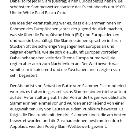
Dabei sollte jeder Slam (Beitrag) einen Europabezug haben. Bei
schönstem Sommerwetter startete das Event abends um 19:00
Uhr im White Pearl Beach Club.
Die Idee der Veranstaltung war es, dass die Slammer:innen im
Rahmen des Europäischen Jahres der Jugend deutlich machen,
was sie über die Europäische Union (EU) und Europa denken
und was sie beschäftigt. Die Slammer:innen sprachen in ihren
Stücken oft die schwierige Vergangenheit Europas an und
zeigten ebenfalls, wie sie sich die Zukunft Europas vorstellen.
Dabei behandelten viele das Thema Europa humorvoll, sie
regten aber auch zum Nachdenken an. Der Wettbewerb war
somit sehr inspirierend und die Zuschauer:innen zeigten sich
sehr begeistert.
Der Abend ist von Sebastian Butte vom Slammer Filet moderiert
worden, es traten insgesamt sechs Slammer:innen (siehe unten)
auf der Veranstaltung auf. In der Vorrunde trugen wie üblich alle
Slammer:innen einmal vor und wurden anschließend von einer
ausgewählten Jury von Leuten aus dem Publikum bewertet. Es
folgte die Finalrunde mit den drei Slammer:innen, die am besten
bewertet worden und die Zuschauer:innen bestimmten durch
Appplaus, wer den Poetry Slam-Wettbewerb gewinnt.