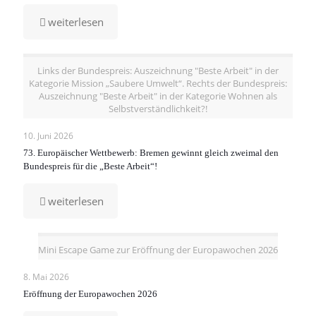
-
weiterlesen
Zyperns
Ratspräsidentschaft
2026
Links der Bundespreis: Auszeichnung "Beste Arbeit" in der
Kategorie Mission „Saubere Umwelt“. Rechts der Bundespreis:
Auszeichnung "Beste Arbeit" in der Kategorie Wohnen als
Selbstverständlichkeit?!
10. Juni 2026
73. Europäischer Wettbewerb: Bremen gewinnt gleich zweimal den
Bundespreis für die „Beste Arbeit“!
-
weiterlesen
73.
Europäischer
Wettbewerb:
Mini Escape Game zur Eröffnung der Europawochen 2026
Bremen
gewinnt
gleich
8. Mai 2026
zweimal
Eröffnung der Europawochen 2026
den
Bundespreis