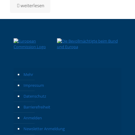
für
-
weiterlesen
die
Eröffnung
„Beste
der
Arbeit“!
Europawochen
2026
Mehr
Impressum
Datenschutz
Barrierefreiheit
Anmelden
Newsletter Anmeldung