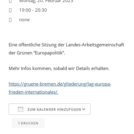
Montag, 20. Februar 2023
19:00 - 20:30
none
Eine öffentliche Sitzung der Landes-Arbeitsgemeinschaft
der Grünen “Europapolitik”.
Mehr Infos kommen, sobald wir Details erhalten.
https://gruene-bremen.de/gliederung/lag-europa-
frieden-internationales/
ZUM KALENDER HINZUFÜGEN
DRUCKEN
ICS herunterladen
Google Kalender
iCalendar
Office 365
Outlook Live