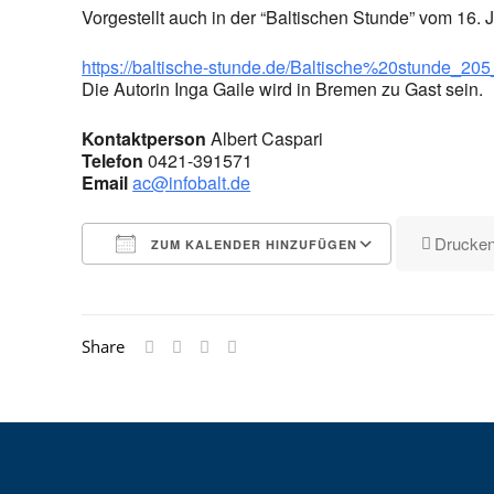
Vorgestellt auch in der “Baltischen Stunde” vom 16. 
https://baltische-stunde.de/Baltische%20stunde_2
Die Autorin Inga Gaile wird in Bremen zu Gast sein.
Kontaktperson
Albert Caspari
Telefon
0421-391571
Email
ac@infobalt.de
Drucke
ZUM KALENDER HINZUFÜGEN
ICS herunterladen
Google Kalender
iCalendar
Office 365
Outlook Live
Share