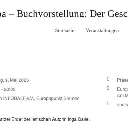
pa – Buchvorstellung: Der Ges
Startseite
Veranstaltungen
tag, 9. Mai 2025
Präse
 - 20:00
Euro
Am M
in INFOBALT e.V., Europapunkt Bremen
deuts
zer Erde” der lettischen Autorin Inga Gaile.