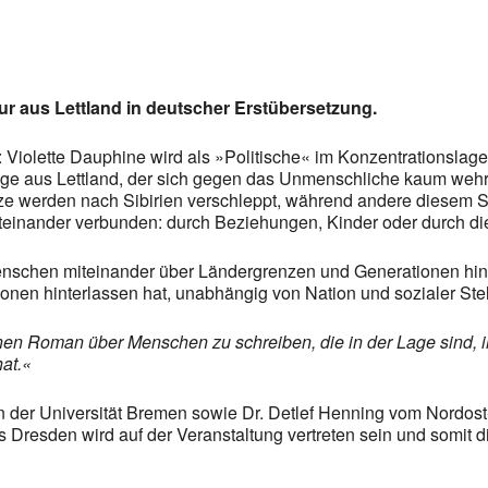
ur aus Lettland in deutscher Erstübersetzung.
: Violette Dauphine wird als »Politische« im Konzentrationslage
loge aus Lettland, der sich gegen das Unmenschliche kaum weh
d Ilze werden nach Sibirien verschleppt, während andere diesem
 miteinander verbunden: durch Beziehungen, Kinder oder durch d
Menschen miteinander über Ländergrenzen und Generationen hi
ionen hinterlassen hat, unabhängig von Nation und sozialer Ste
nen Roman über Menschen zu schreiben, die in der Lage sind, ih
at.«
 der Universität Bremen sowie Dr. Detlef Henning vom Nordost-
us Dresden wird auf der Veranstaltung vertreten sein und somit 