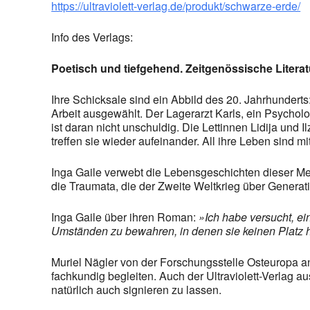
https://ultraviolett-verlag.de/produkt/schwarze-erde/
Info des Verlags:
Poetisch und tiefgehend. Zeitgenössische Literat
Ihre Schicksale sind ein Abbild des 20. Jahrhunderts
Arbeit ausgewählt. Der Lagerarzt Karls, ein Psycho
ist daran nicht unschuldig. Die Lettinnen Lidija un
treffen sie wieder aufeinander. All ihre Leben sind
Inga Gaile verwebt die Lebensgeschichten dieser 
die Traumata, die der Zweite Weltkrieg über Generat
Inga Gaile über ihren Roman:
»Ich habe versucht, ei
Umständen zu bewahren, in denen sie keinen Platz h
Muriel Nägler von der Forschungsstelle Osteuropa an
fachkundig begleiten. Auch der Ultraviolett-Verlag a
natürlich auch signieren zu lassen.