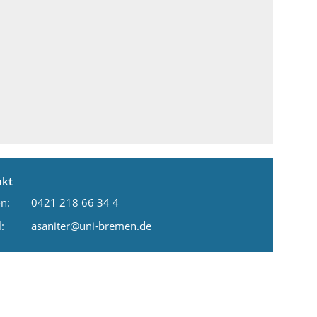
akt
n:
0421 218 66 34 4
:
asaniter@uni-bremen.de