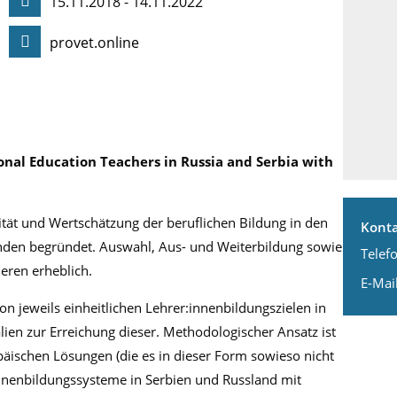
15.11.2018 - 14.11.2022
provet.online
nal Education Teachers in Russia and Serbia with
ität und Wertschätzung der beruflichen Bildung in den
Kont
nden begründet. Auswahl, Aus- und Weiterbildung sowie
Telefo
ieren erheblich.
E-Mail
on jeweils einheitlichen Lehrer:innenbildungszielen in
lien zur Erreichung dieser. Methodologischer Ansatz ist
opäischen Lösungen (die es in dieser Form sowieso nicht
:innenbildungssysteme in Serbien und Russland mit