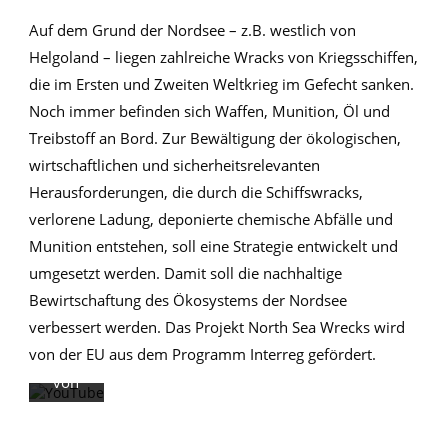
Auf dem Grund der Nordsee – z.B. westlich von
Helgoland – liegen zahlreiche Wracks von Kriegsschiffen,
Mit
die im Ersten und Zweiten Weltkrieg im Gefecht sanken.
dem
Noch immer befinden sich Waffen, Munition, Öl und
Laden
Treibstoff an Bord. Zur Bewältigung der ökologischen,
des
wirtschaftlichen und sicherheitsrelevanten
Videos
Herausforderungen, die durch die Schiffswracks,
akzept
verlorene Ladung, deponierte chemische Abfälle und
ieren
Munition entstehen, soll eine Strategie entwickelt und
Sie die
umgesetzt werden. Damit soll die nachhaltige
Daten
Bewirtschaftung des Ökosystems der Nordsee
schutz
verbessert werden. Das Projekt North Sea Wrecks wird
erklär
von der EU aus dem Programm Interreg gefördert.
ung
von
YouTu
be.