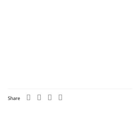
Mehr
erfahr
en
Video
laden
YouTub
e
immer
entsper
ren
Share