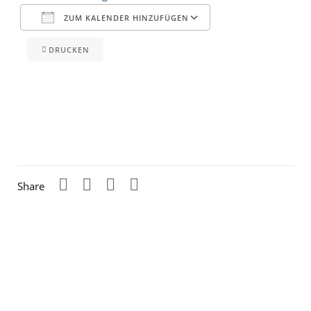
ZUM KALENDER HINZUFÜGEN
DRUCKEN
ICS herunterladen
Google Kalender
iCalendar
Office 365
Outlook Live
Share