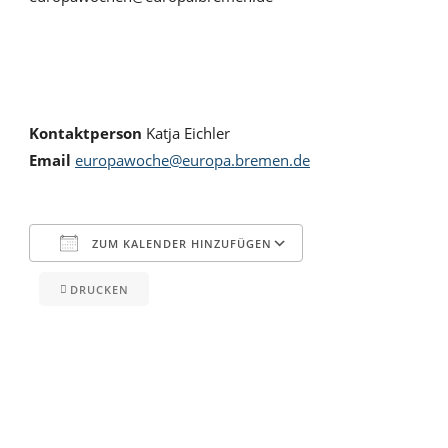
Kontaktperson
Katja Eichler
Email
europawoche@europa.bremen.de
ZUM KALENDER HINZUFÜGEN
DRUCKEN
ICS herunterladen
Google Kalender
iCalendar
Office 365
Outlook Live