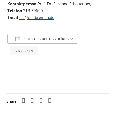
Kontaktperson
Prof. Dr. Susanne Schattenberg
Telefon
218-69600
Email
fso@uni-bremen.de
ZUM KALENDER HINZUFÜGEN
DRUCKEN
ICS herunterladen
Google Kalender
iCalendar
Office 365
Outlook Live
Share