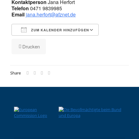
Kontaktperson
Jana Herfort
Telefon
0471 9839985
Email
jana.herfort@afznet.de
ZUM KALENDER HINZUFÜGEN
ICS herunterladen
Google Kalender
iCalendar
Office 365
Outlook Live
Drucken
Share