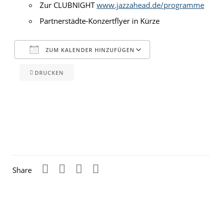
Zur CLUBNIGHT
www.jazzahead.de/programme
Partnerstädte-Konzertflyer in Kürze
ZUM KALENDER HINZUFÜGEN
DRUCKEN
ICS herunterladen
Google Kalender
iCalendar
Office 365
Outlook Live
Share