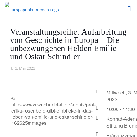
Veranstaltungsreihe: Aufarbeitung
von Geschichte in Europa – Die
unbezwungenen Helden Emilie
und Oskar Schindler
3. Mai 2023
Mittwoch, 3. M
©
2023
https://www.wochenblatt.de/archiv/prof-
10:00 - 11:30
erika-rosenberg-gibt-einblicke-in-das-
leben-von-emilie-und-oskar-schindler-
Konrad-Adena
162625#images
Stiftung Brem
Präsenzveran