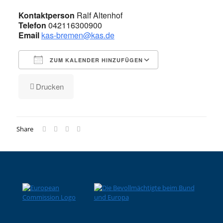
Kontaktperson
Ralf Altenhof
Telefon
042116300900
Email
kas-bremen@kas.de
ZUM KALENDER HINZUFÜGEN
ICS herunterladen
Google Kalender
iCalendar
Office 365
Outlook Live
Drucken
Share