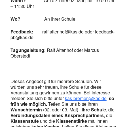
Wann?
Am 02. oder 03. Mai | ca. 10:00 Uhr
– 11:30 Uhr
Wo?
An Ihrer Schule
Feedback:
ralf.altenhof@kas.de oder feedback-
pb@kas.de
Tagungsleitung:
Ralf Altenhof oder Marcus
Oberstedt
Dieses Angebot gilt für mehrere Schulen. Wir
würden uns sehr freuen, Ihre Schule für diese
Veranstaltung gewinnen zu können. Bei Interesse
melden Sie sich bitte unter
kas-bremen@kas.de
so
früh wie möglich
.
Teilen Sie uns bitte Ihren
Wunschtermin
(02. oder 03. Mai) ,
Ihre Schule
, die
Verbindungsdaten eines Ansprechpartners
, die
Klassenstufe
und die
Klassenstärke
mit. Ihnen
entstehen
keine Kosten.
Leiten Sie diese Einladung