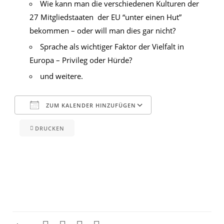
Wie kann man die verschiedenen Kulturen der
27 Mitgliedstaaten der EU “unter einen Hut”
bekommen – oder will man dies gar nicht?
Sprache als wichtiger Faktor der Vielfalt in
Europa – Privileg oder Hürde?
und weitere.
ZUM KALENDER HINZUFÜGEN
DRUCKEN
ICS herunterladen
Google Kalender
iCalendar
Office 365
Outlook Live