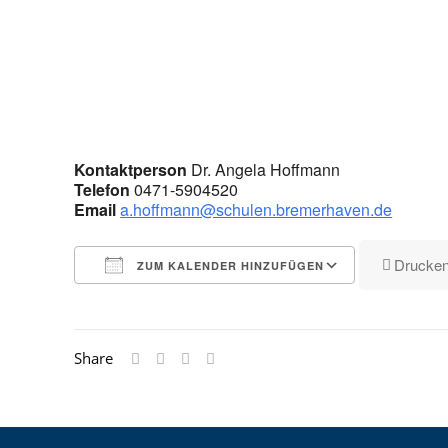
Kontaktperson
Dr. Angela Hoffmann
Telefon
0471-5904520
Email
a.hoffmann@schulen.bremerhaven.de
Drucke
ZUM KALENDER HINZUFÜGEN
ICS herunterladen
Google Kalender
iCalendar
Office 365
Outlook Live
Share