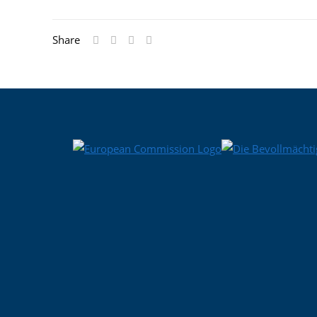
ICS herunterladen
Google Kalender
iCalendar
Office 365
Outlook Live
Share