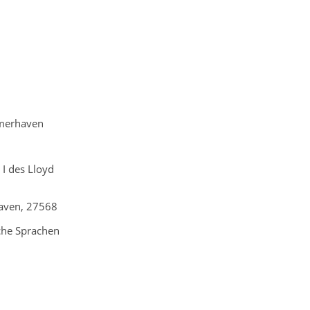
26
merhaven
 I des Lloyd
haven, 27568
che Sprachen