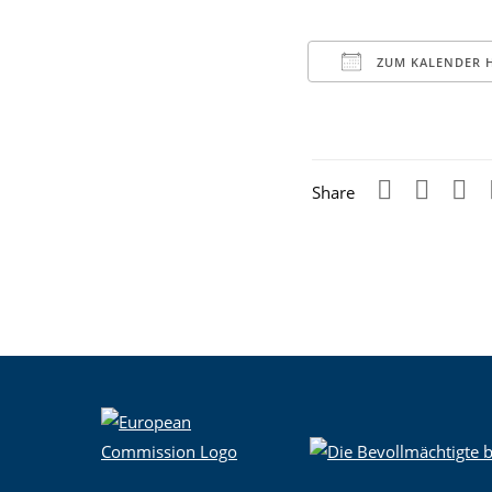
ZUM KALENDER 
ICS herunterladen
Google Kale
iCal
Share