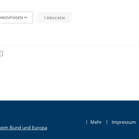
HINZUFÜGEN
DRUCKEN
nder
endar
Office 365
Outlook Live
Mehr
Impressum