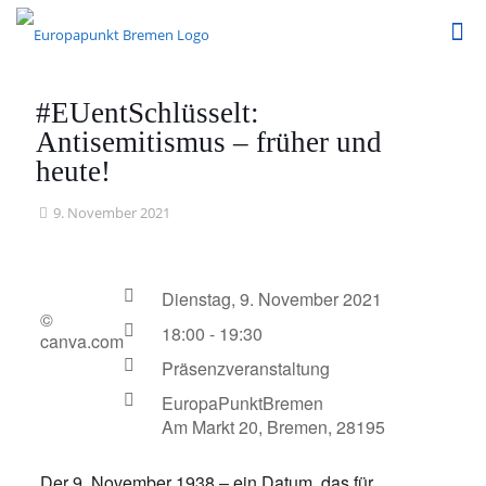
#EUentSchlüsselt:
Antisemitismus – früher und
heute!
9. November 2021
Dienstag, 9. November 2021
©
18:00 - 19:30
canva.com
Präsenzveranstaltung
EuropaPunktBremen
Am Markt 20, Bremen, 28195
Der 9. November 1938 – ein Datum, das für