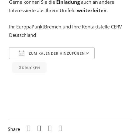
Gerne können Sie die
Einladung
auch an andere
Interessierte aus Ihrem Umfeld
weiterleiten
.
Ihr EuropaPunktBremen und Ihre Kontaktstelle CERV
Deutschland
ZUM KALENDER HINZUFÜGEN
DRUCKEN
ICS herunterladen
Google Kalender
iCalendar
Office 365
Outlook Live
Share