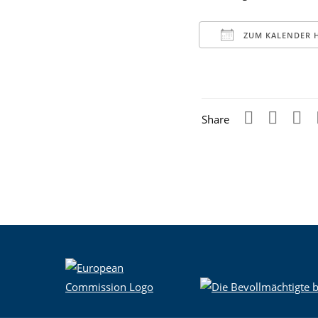
ZUM KALENDER 
ICS herunterladen
Google Kale
iCal
Share