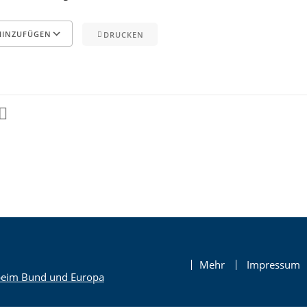
HINZUFÜGEN
DRUCKEN
nder
endar
Office 365
Outlook Live
Mehr
Impressum