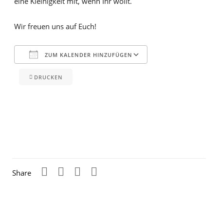
eine Kleinigkeit mit, wenn Ihr wollt.
Wir freuen uns auf Euch!
ZUM KALENDER HINZUFÜGEN
DRUCKEN
ICS herunterladen
Google Kalender
iCalendar
Office 365
Outlook Live
Share