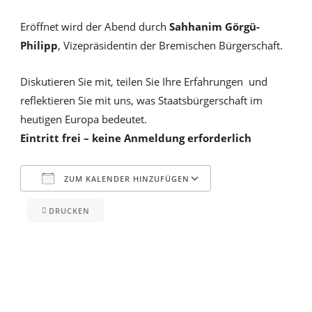
Eröffnet wird der Abend durch
Sahhanim Görgü-
Philipp
, Vizepräsidentin der Bremischen Bürgerschaft.
Diskutieren Sie mit, teilen Sie Ihre Erfahrungen und
reflektieren Sie mit uns, was Staatsbürgerschaft im
heutigen Europa bedeutet.
Eintritt frei – keine Anmeldung erforderlich
ZUM KALENDER HINZUFÜGEN
DRUCKEN
ICS herunterladen
Google Kalender
iCalendar
Office 365
Outlook Live