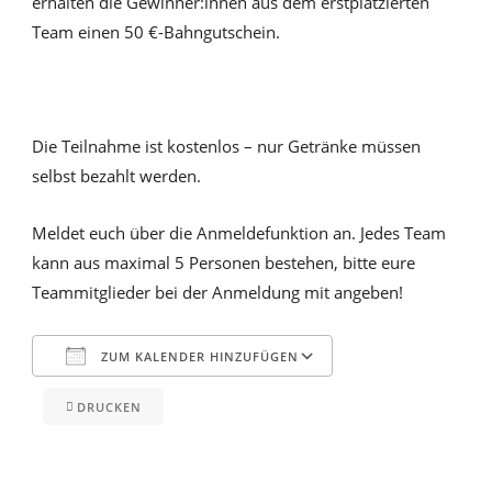
erhalten die Gewinner:innen aus dem erstplatzierten
Team einen 50 €-Bahngutschein.
Die Teilnahme ist kostenlos – nur Getränke müssen
selbst bezahlt werden.
Meldet euch über die Anmeldefunktion an. Jedes Team
kann aus maximal 5 Personen bestehen, bitte eure
Teammitglieder bei der Anmeldung mit angeben!
ZUM KALENDER HINZUFÜGEN
DRUCKEN
ICS herunterladen
Google Kalender
iCalendar
Office 365
Outlook Live