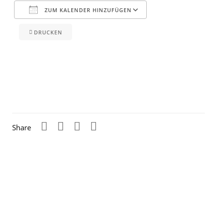
ZUM KALENDER HINZUFÜGEN
DRUCKEN
ICS herunterladen
Google Kalender
iCalendar
Office 365
Outlook Live
Share