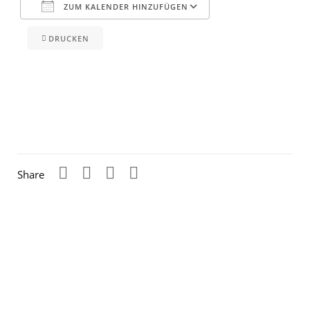
ZUM KALENDER HINZUFÜGEN
DRUCKEN
ICS herunterladen
Google Kalender
Share