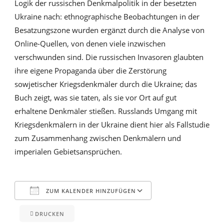
Logik der russischen Denkmalpolitik in der besetzten
Ukraine nach: ethnographische Beobachtungen in der
Besatzungszone wurden ergänzt durch die Analyse von
Online-Quellen, von denen viele inzwischen
verschwunden sind. Die russischen Invasoren glaubten
ihre eigene Propaganda über die Zerstörung
sowjetischer Kriegsdenkmäler durch die Ukraine; das
Buch zeigt, was sie taten, als sie vor Ort auf gut
erhaltene Denkmäler stießen. Russlands Umgang mit
Kriegsdenkmälern in der Ukraine dient hier als Fallstudie
zum Zusammenhang zwischen Denkmälern und
imperialen Gebietsansprüchen.
ZUM KALENDER HINZUFÜGEN
DRUCKEN
ICS herunterladen
Google Kalender
iCalendar
Office 365
Outlook Live