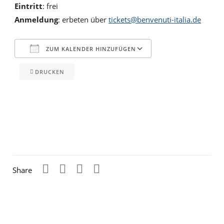
Eintritt
: frei
Anmeldung
: erbeten über
tickets@benvenuti-italia.de
ZUM KALENDER HINZUFÜGEN
DRUCKEN
ICS herunterladen
Google Kalender
iCalendar
Office 365
Outlook Live
Share