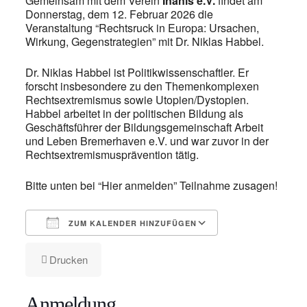
Gemeinsam mit dem Verein
Inanis e.V.
findet am
Donnerstag, dem 12. Februar 2026 die
Veranstaltung “Rechtsruck in Europa: Ursachen,
Wirkung, Gegenstrategien” mit Dr. Niklas Habbel.
Dr. Niklas Habbel ist Politikwissenschaftler. Er
forscht insbesondere zu den Themenkomplexen
Rechtsextremismus sowie Utopien/Dystopien.
Habbel arbeitet in der politischen Bildung als
Geschäftsführer der Bildungsgemeinschaft Arbeit
und Leben Bremerhaven e.V. und war zuvor in der
Rechtsextremismusprävention tätig.
Bitte unten bei “Hier anmelden” Teilnahme zusagen!
ZUM KALENDER HINZUFÜGEN
ICS herunterladen
Google Kalender
iCalendar
Office 365
Outlook Live
Drucken
Anmeldung