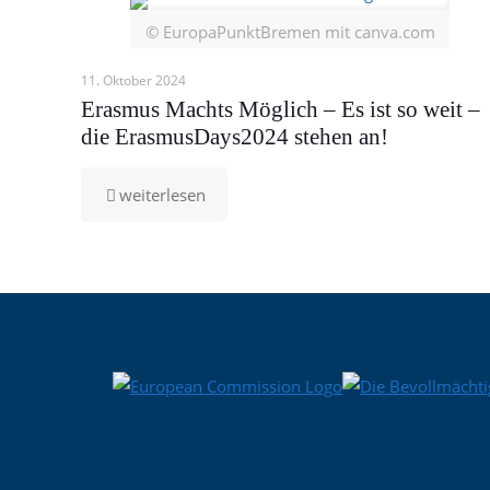
© EuropaPunktBremen mit canva.com
11. Oktober 2024
Erasmus Machts Möglich – Es ist so weit –
die ErasmusDays2024 stehen an!
-
weiterlesen
Erasmus
Machts
Möglich
–
Es
ist
so
weit
–
die
ErasmusDays2024
stehen
an!