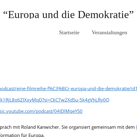
e “Europa und die Demokratie”
Startseite
Veranstaltungen
s/podcast/eine-filmreihe-f%C3%BCr-europa-und-die-demokratie
o3yk1RjL8o6ZJXxyMqD?si=CkC7w2XdSu-5k4gVhLRy0Q
usic.youtube.com/podcast/04JDlMqeYS0
spräch mit Roland Kanwicher. Sie organsiert gemeinsam mit dem
formation für Europa.