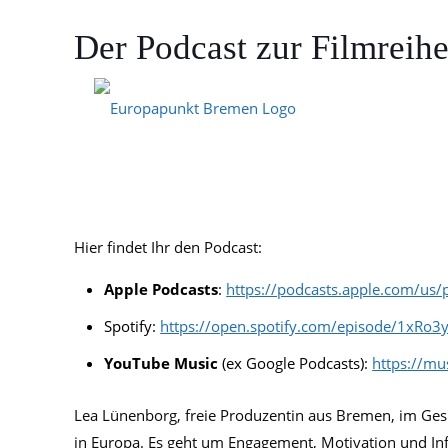
Der Podcast zur Filmreih
22. August 2024
Hier findet Ihr den Podcast:
Apple Podcasts
:
https://podcasts.apple.com/u
Spotify:
https://open.spotify.com/episode/1xR
YouTube Music
(ex Google Podcasts):
https://m
Lea Lünenborg, freie Produzentin aus Bremen, im Ge
in Europa. Es geht um Engagement, Motivation und In