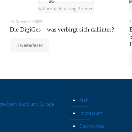
© Europaabteilung Bremen
14. Dezember 2023
1
Die DigiGes – was verbirgt sich dahinter?
E
-
weiterlesen
Die
DigiGes
–
was
verbirgt
sich
dahinter?
Mehr
Impressum
Datenschutz