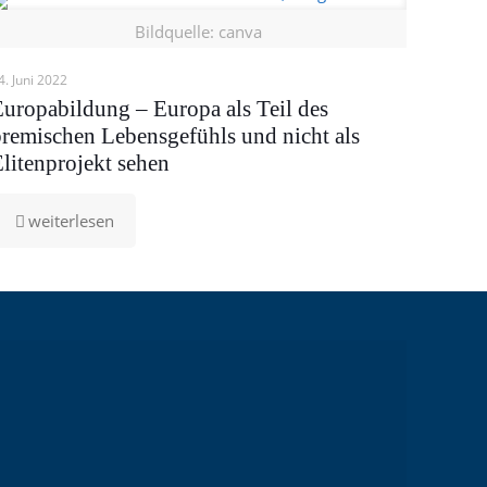
Bildquelle: canva
4. Juni 2022
Europabildung – Europa als Teil des
bremischen Lebensgefühls und nicht als
litenprojekt sehen
-
weiterlesen
Europabildung
–
Europa
als
Teil
des
bremischen
Lebensgefühls
und
nicht
als
Elitenprojekt
sehen