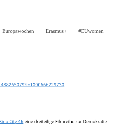
Europawochen
Erasmus+
#EUwomen
/id1488265079?i=1000666229730
⁠Kino City 46⁠
eine dreiteilige Filmreihe zur Demokratie